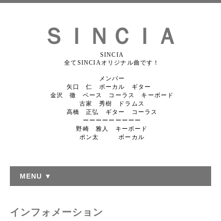
ＳＩＮＣＩＡ
SINCIA
全てSINCIAオリジナル曲です！
メンバー
矢口 仁 ボーカル ギター
金沢 徹 ベース コーラス キーボード
古家 秀樹 ドラムス
高橋 正弘 ギター コーラス
ーーーーーーーーー
野崎 雅人 キーボード
ポン太 ボーカル
MENU ▼
インフォメーション