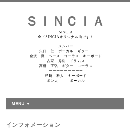
ＳＩＮＣＩＡ
SINCIA
全てSINCIAオリジナル曲です！
メンバー
矢口 仁 ボーカル ギター
金沢 徹 ベース コーラス キーボード
古家 秀樹 ドラムス
高橋 正弘 ギター コーラス
ーーーーーーーーー
野崎 雅人 キーボード
ポン太 ボーカル
MENU ▼
インフォメーション